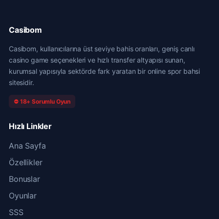
Casibom
Casibom, kullanıcılarına üst seviye bahis oranları, geniş canlı
casino game seçenekleri ve hızlı transfer altyapısı sunan,
kurumsal yapısıyla sektörde fark yaratan bir online spor bahsi
sitesidir.
⛔ 18+ Sorumlu Oyun
Hızlı Linkler
Ana Sayfa
Özellikler
Bonuslar
Oyunlar
SSS