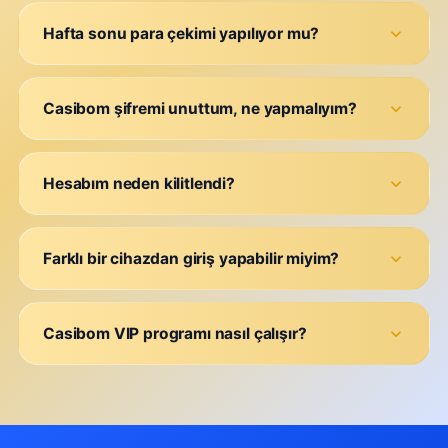
Çekim reddi genellikle KYC doğrulamasının
ağına göre 5-30 dakika arasında değişir.
tamamlanmamış olmasından kaynaklanır. Canlı
Hafta sonu para çekimi yapılıyor mu?
destek ile iletişime geçerek ret nedenini öğrenip
Evet. Casibom transfer altyapısı hafta sonu dahil
belge yükleme işlemini tamamlayabilirsiniz.
7/24 aktif olarak çalışmaktadır. Papara ve kripto
Casibom şifremi unuttum, ne yapmalıyım?
tutar çekimleri kesintisiz işleme alınmaktadır.
Giriş sayfasındaki 'Şifremi Unuttum' bağlantısına
tıklayarak kayıtlı e-posta adresinize sıfırlama
Hesabım neden kilitlendi?
bağlantısı gönderebilirsiniz. İşlem birkaç dakika
Birden fazla başarısız giriş denemesi, şüpheli
içinde tamamlanır.
işlem tespiti veya KYC belgelerinin eksikliği
Farklı bir cihazdan giriş yapabilir miyim?
hesap kilitleme nedenlerinden olabilir. Canlı
Evet. Casibom hesabınıza farklı cihaz ve
destek ile iletişime geçin.
tarayıcılardan giriş yapabilirsiniz. Güvenliğiniz
Casibom VIP programı nasıl çalışır?
için giriş bildirimlerini açık tutmanızı öneririz.
Yatırım ve bahis aktivitenize göre otomatik
olarak VIP seviyesi kazanırsınız. Her seviyede
daha tepe kalite çekim limitleri, özel bonus