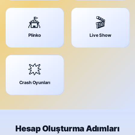
🎪
🎬
Plinko
Live Show
💥
Crash Oyunları
Hesap Oluşturma Adımları