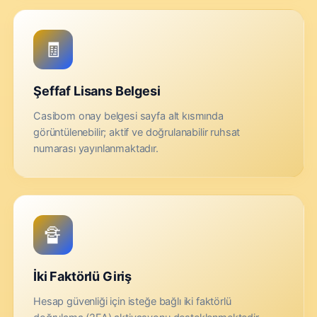
🧾
Şeffaf Lisans Belgesi
Casibom onay belgesi sayfa alt kısmında
görüntülenebilir; aktif ve doğrulanabilir ruhsat
numarası yayınlanmaktadır.
🔏
İki Faktörlü Giriş
Hesap güvenliği için isteğe bağlı iki faktörlü