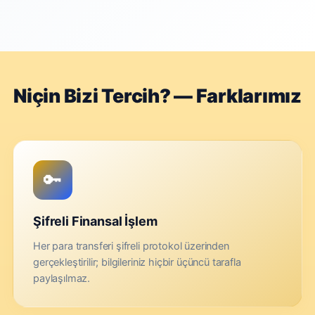
Niçin Bizi Tercih? — Farklarımız
🔑
Şifreli Finansal İşlem
Her para transferi şifreli protokol üzerinden
gerçekleştirilir; bilgileriniz hiçbir üçüncü tarafla
paylaşılmaz.