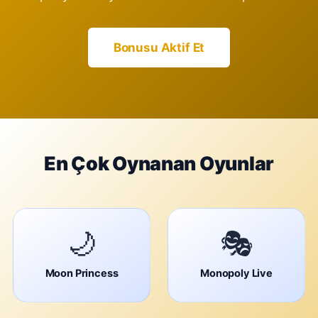
Bonusu Aktif Et
En Çok Oynanan Oyunlar
🌙
🎭
Moon Princess
Monopoly Live