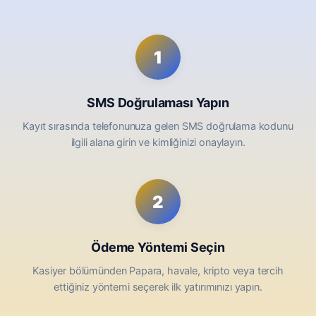
1
SMS Doğrulaması Yapın
Kayıt sırasında telefonunuza gelen SMS doğrulama kodunu
ilgili alana girin ve kimliğinizi onaylayın.
2
Ödeme Yöntemi Seçin
Kasiyer bölümünden Papara, havale, kripto veya tercih
ettiğiniz yöntemi seçerek ilk yatırımınızı yapın.