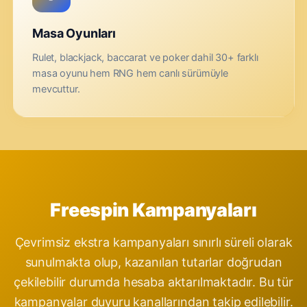
Masa Oyunları
Rulet, blackjack, baccarat ve poker dahil 30+ farklı
masa oyunu hem RNG hem canlı sürümüyle
mevcuttur.
Freespin Kampanyaları
Çevrimsiz ekstra kampanyaları sınırlı süreli olarak
sunulmakta olup, kazanılan tutarlar doğrudan
çekilebilir durumda hesaba aktarılmaktadır. Bu tür
kampanyalar duyuru kanallarından takip edilebilir.