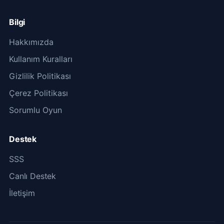
Bilgi
Hakkımızda
Kullanım Kuralları
Gizlilik Politikası
Çerez Politikası
Sorumlu Oyun
Destek
SSS
Canlı Destek
İletişim