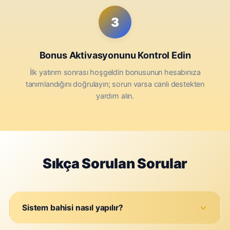
3
Bonus Aktivasyonunu Kontrol Edin
İlk yatırım sonrası hoşgeldin bonusunun hesabınıza
tanımlandığını doğrulayın; sorun varsa canlı destekten
yardım alın.
Sıkça Sorulan Sorular
Sistem bahisi nasıl yapılır?