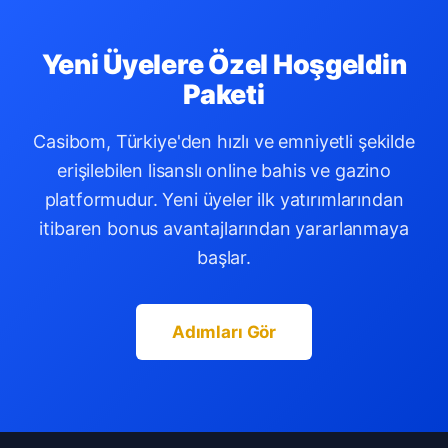
oranları ve kişisel temsilci avantajı
sunulmaktadır.
Yeni Üyelere Özel Hoşgeldin
Paketi
Casibom, Türkiye'den hızlı ve emniyetli şekilde
erişilebilen lisanslı online bahis ve gazino
platformudur. Yeni üyeler ilk yatırımlarından
itibaren bonus avantajlarından yararlanmaya
başlar.
Adımları Gör