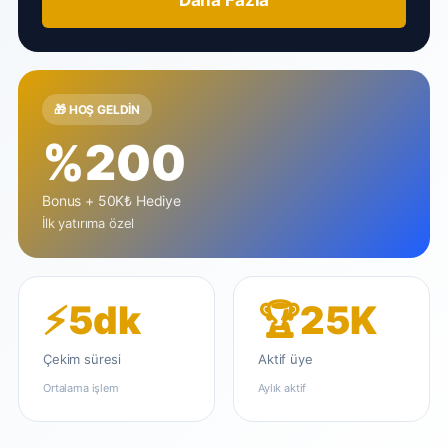
🎁 HOŞ GELDİN
%200
Bonus + 50K₺ Hediye
İlk yatırıma özel
⚡5dk
🏆25K
Çekim süresi
Aktif üye
Ortalama işlem
Aylık aktif