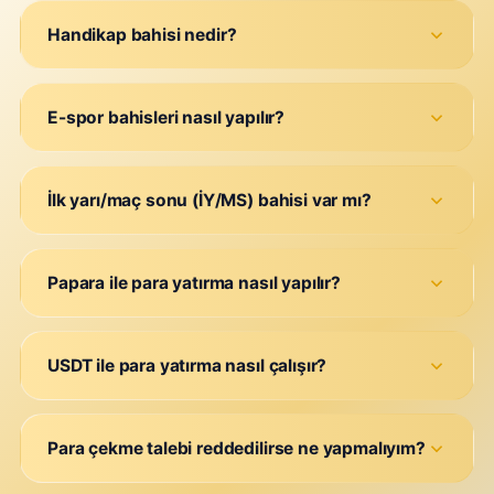
Sistem bahisi birden fazla maçı içeren ve tüm
kombinasyonları kapsayan bir spor bahsi
Handikap bahisi nedir?
türüdür. Casibom'de Sistem 2/3, 2/4 ve daha
Handikap bahisinde favori takıma dezavantaj,
fazlası desteklenmektedir.
zayıf takıma avantaj verilerek katsayılar
E-spor bahisleri nasıl yapılır?
dengelenir. Casibom'de Asya ve Avrupa
Casibom e-atletik bölümünden CS:GO, Dota 2,
handikap seçenekleri mevcuttur.
LoL ve diğer oyunlar için mevcut karşılaşmaları
İlk yarı/maç sonu (İY/MS) bahisi var mı?
görüntüleyin, istediğiniz markete tıklayın ve
Evet. Casibom'de İY/MS, ilk yarı sonucu, toplam
kupona ekleyin.
gol ve bahisçi üzerine bahis gibi onlarca farklı
Papara ile para yatırma nasıl yapılır?
market bütün maç için açık bulunmaktadır.
Ödeme yöntemleri bölümünden Papara'yı seçin,
verilen Papara numarasına belirtilen tutarı
USDT ile para yatırma nasıl çalışır?
gönderin ve açıklama kısmına kullanıcı adınızı
Kripto para yatırma bölümünden USDT TRC20
yazın. Yatırım genellikle 1-5 dakika içinde
veya ERC20 ağını seçin, verilen cüzdan adresine
onaylanır.
Para çekme talebi reddedilirse ne yapmalıyım?
transfer yapın. Onay süresi seçilen blockchain