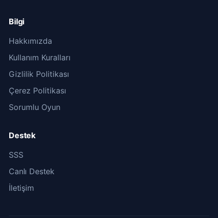
Bilgi
Hakkımızda
Kullanım Kuralları
Gizlilik Politikası
Çerez Politikası
Sorumlu Oyun
Destek
SSS
Canlı Destek
İletişim