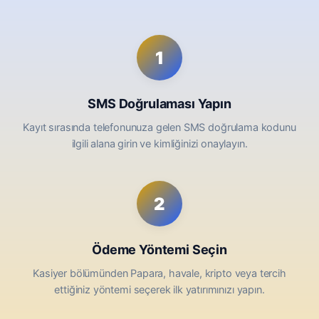
1
SMS Doğrulaması Yapın
Kayıt sırasında telefonunuza gelen SMS doğrulama kodunu
ilgili alana girin ve kimliğinizi onaylayın.
2
Ödeme Yöntemi Seçin
Kasiyer bölümünden Papara, havale, kripto veya tercih
ettiğiniz yöntemi seçerek ilk yatırımınızı yapın.