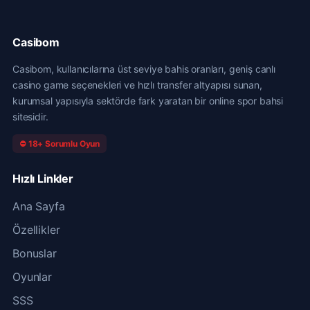
Casibom
Casibom, kullanıcılarına üst seviye bahis oranları, geniş canlı
casino game seçenekleri ve hızlı transfer altyapısı sunan,
kurumsal yapısıyla sektörde fark yaratan bir online spor bahsi
sitesidir.
⛔ 18+ Sorumlu Oyun
Hızlı Linkler
Ana Sayfa
Özellikler
Bonuslar
Oyunlar
SSS