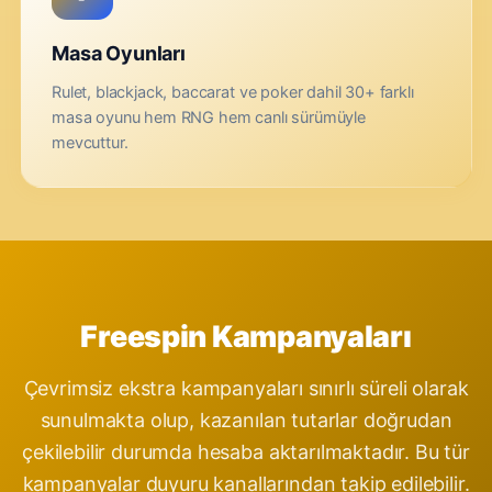
Masa Oyunları
Rulet, blackjack, baccarat ve poker dahil 30+ farklı
masa oyunu hem RNG hem canlı sürümüyle
mevcuttur.
Freespin Kampanyaları
Çevrimsiz ekstra kampanyaları sınırlı süreli olarak
sunulmakta olup, kazanılan tutarlar doğrudan
çekilebilir durumda hesaba aktarılmaktadır. Bu tür
kampanyalar duyuru kanallarından takip edilebilir.