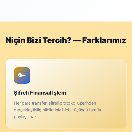
Niçin Bizi Tercih? — Farklarımız
🔑
Şifreli Finansal İşlem
Her para transferi şifreli protokol üzerinden
gerçekleştirilir; bilgileriniz hiçbir üçüncü tarafla
paylaşılmaz.