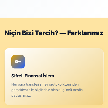
Niçin Bizi Tercih? — Farklarımız
🔑
Şifreli Finansal İşlem
Her para transferi şifreli protokol üzerinden
gerçekleştirilir; bilgileriniz hiçbir üçüncü tarafla
paylaşılmaz.