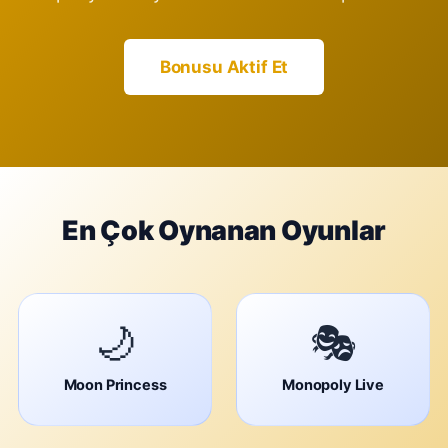
Bonusu Aktif Et
En Çok Oynanan Oyunlar
🌙
🎭
Moon Princess
Monopoly Live