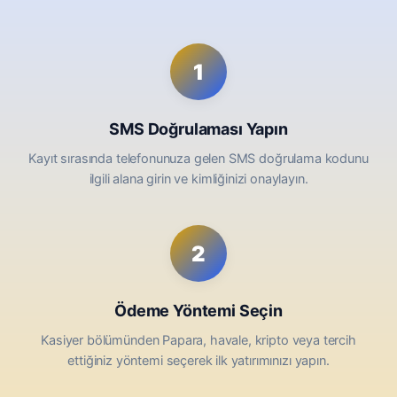
1
SMS Doğrulaması Yapın
Kayıt sırasında telefonunuza gelen SMS doğrulama kodunu
ilgili alana girin ve kimliğinizi onaylayın.
2
Ödeme Yöntemi Seçin
Kasiyer bölümünden Papara, havale, kripto veya tercih
ettiğiniz yöntemi seçerek ilk yatırımınızı yapın.