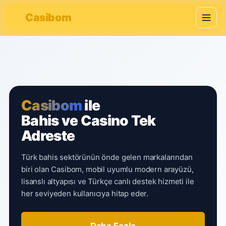
Casibom
Casibom
ile
Bahis ve Casino Tek
Adreste
Türk bahis sektörünün önde gelen markalarından
biri olan Casibom, mobil uyumlu modern arayüzü,
lisanslı altyapısı ve Türkçe canlı destek hizmeti ile
her seviyeden kullanıcıya hitap eder.
Daha Fazla