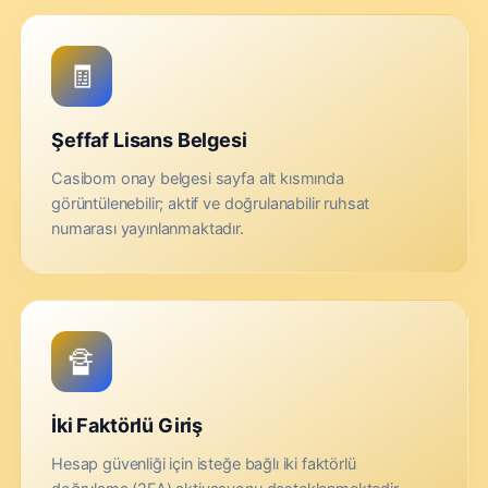
🧾
Şeffaf Lisans Belgesi
Casibom onay belgesi sayfa alt kısmında
görüntülenebilir; aktif ve doğrulanabilir ruhsat
numarası yayınlanmaktadır.
🔏
İki Faktörlü Giriş
Hesap güvenliği için isteğe bağlı iki faktörlü