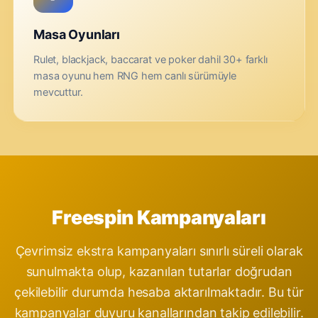
Masa Oyunları
Rulet, blackjack, baccarat ve poker dahil 30+ farklı
masa oyunu hem RNG hem canlı sürümüyle
mevcuttur.
Freespin Kampanyaları
Çevrimsiz ekstra kampanyaları sınırlı süreli olarak
sunulmakta olup, kazanılan tutarlar doğrudan
çekilebilir durumda hesaba aktarılmaktadır. Bu tür
kampanyalar duyuru kanallarından takip edilebilir.