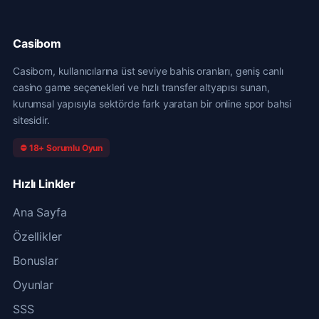
Casibom
Casibom, kullanıcılarına üst seviye bahis oranları, geniş canlı
casino game seçenekleri ve hızlı transfer altyapısı sunan,
kurumsal yapısıyla sektörde fark yaratan bir online spor bahsi
sitesidir.
⛔ 18+ Sorumlu Oyun
Hızlı Linkler
Ana Sayfa
Özellikler
Bonuslar
Oyunlar
SSS