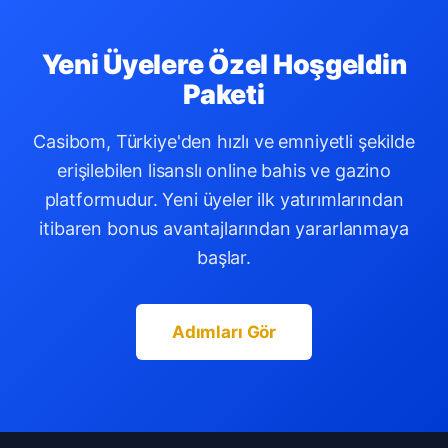
oranları ve kişisel temsilci avantajı
sunulmaktadır.
Yeni Üyelere Özel Hoşgeldin
Paketi
Casibom, Türkiye'den hızlı ve emniyetli şekilde
erişilebilen lisanslı online bahis ve gazino
platformudur. Yeni üyeler ilk yatırımlarından
itibaren bonus avantajlarından yararlanmaya
başlar.
Adımları Gör