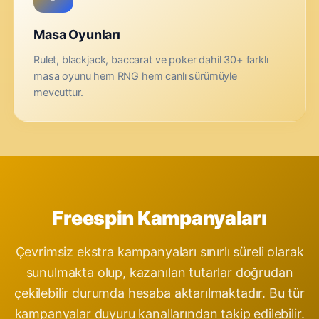
Masa Oyunları
Rulet, blackjack, baccarat ve poker dahil 30+ farklı
masa oyunu hem RNG hem canlı sürümüyle
mevcuttur.
Freespin Kampanyaları
Çevrimsiz ekstra kampanyaları sınırlı süreli olarak
sunulmakta olup, kazanılan tutarlar doğrudan
çekilebilir durumda hesaba aktarılmaktadır. Bu tür
kampanyalar duyuru kanallarından takip edilebilir.