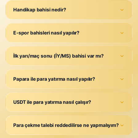
Sistem bahisi birden fazla maçı içeren ve tüm
kombinasyonları kapsayan bir spor bahsi
Handikap bahisi nedir?
türüdür. Casibom'de Sistem 2/3, 2/4 ve daha
Handikap bahisinde favori takıma dezavantaj,
fazlası desteklenmektedir.
zayıf takıma avantaj verilerek katsayılar
E-spor bahisleri nasıl yapılır?
dengelenir. Casibom'de Asya ve Avrupa
Casibom e-atletik bölümünden CS:GO, Dota 2,
handikap seçenekleri mevcuttur.
LoL ve diğer oyunlar için mevcut karşılaşmaları
İlk yarı/maç sonu (İY/MS) bahisi var mı?
görüntüleyin, istediğiniz markete tıklayın ve
Evet. Casibom'de İY/MS, ilk yarı sonucu, toplam
kupona ekleyin.
gol ve bahisçi üzerine bahis gibi onlarca farklı
Papara ile para yatırma nasıl yapılır?
market bütün maç için açık bulunmaktadır.
Ödeme yöntemleri bölümünden Papara'yı seçin,
verilen Papara numarasına belirtilen tutarı
USDT ile para yatırma nasıl çalışır?
gönderin ve açıklama kısmına kullanıcı adınızı
Kripto para yatırma bölümünden USDT TRC20
yazın. Yatırım genellikle 1-5 dakika içinde
veya ERC20 ağını seçin, verilen cüzdan adresine
onaylanır.
Para çekme talebi reddedilirse ne yapmalıyım?
transfer yapın. Onay süresi seçilen blockchain