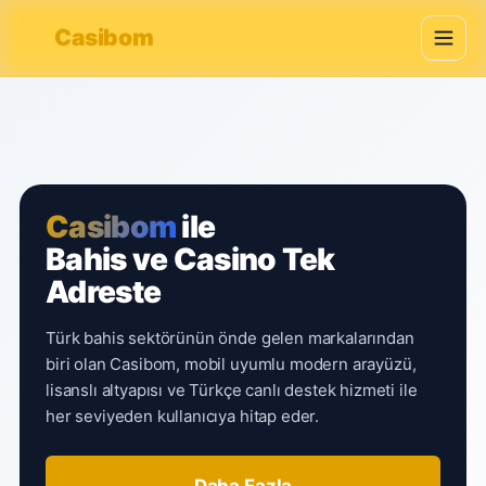
Casibom
Casibom
ile
Bahis ve Casino Tek
Adreste
Türk bahis sektörünün önde gelen markalarından
biri olan Casibom, mobil uyumlu modern arayüzü,
lisanslı altyapısı ve Türkçe canlı destek hizmeti ile
her seviyeden kullanıcıya hitap eder.
Daha Fazla