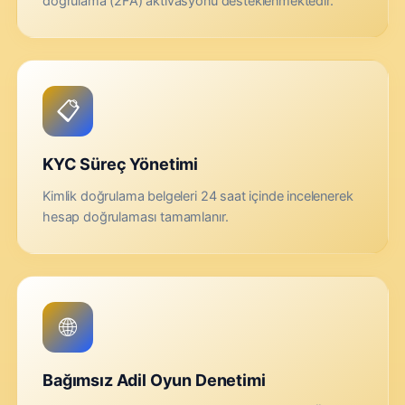
doğrulama (2FA) aktivasyonu desteklenmektedir.
📋
KYC Süreç Yönetimi
Kimlik doğrulama belgeleri 24 saat içinde incelenerek
hesap doğrulaması tamamlanır.
🌐
Bağımsız Adil Oyun Denetimi