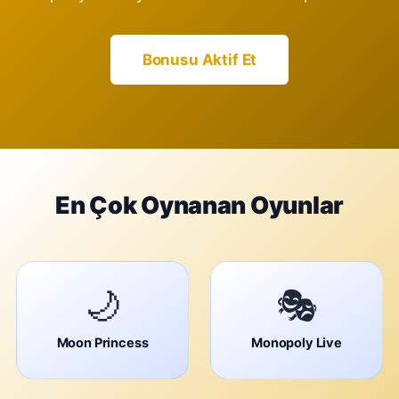
Bonusu Aktif Et
En Çok Oynanan Oyunlar
🌙
🎭
Moon Princess
Monopoly Live