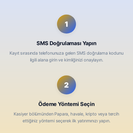
1
SMS Doğrulaması Yapın
Kayıt sırasında telefonunuza gelen SMS doğrulama kodunu
ilgili alana girin ve kimliğinizi onaylayın.
2
Ödeme Yöntemi Seçin
Kasiyer bölümünden Papara, havale, kripto veya tercih
ettiğiniz yöntemi seçerek ilk yatırımınızı yapın.