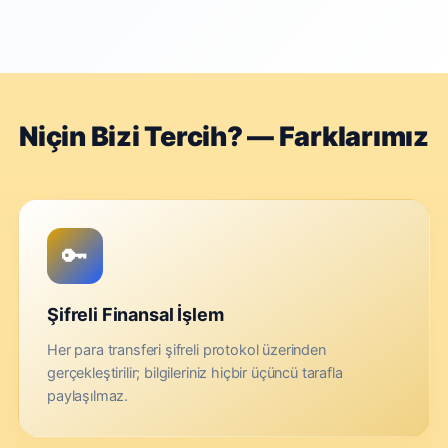
Niçin Bizi Tercih? — Farklarımız
🔑
Şifreli Finansal İşlem
Her para transferi şifreli protokol üzerinden
gerçekleştirilir; bilgileriniz hiçbir üçüncü tarafla
paylaşılmaz.