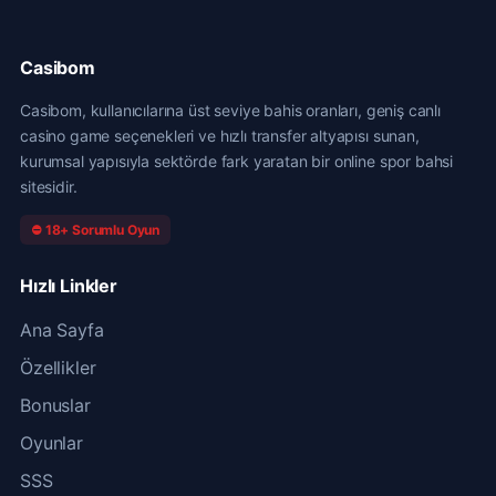
Casibom
Casibom, kullanıcılarına üst seviye bahis oranları, geniş canlı
casino game seçenekleri ve hızlı transfer altyapısı sunan,
kurumsal yapısıyla sektörde fark yaratan bir online spor bahsi
sitesidir.
⛔ 18+ Sorumlu Oyun
Hızlı Linkler
Ana Sayfa
Özellikler
Bonuslar
Oyunlar
SSS