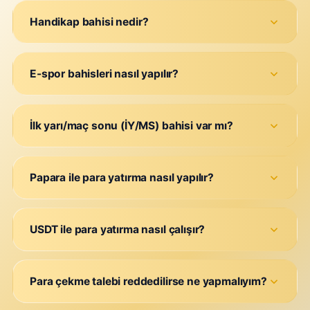
Sistem bahisi birden fazla maçı içeren ve tüm
kombinasyonları kapsayan bir spor bahsi
Handikap bahisi nedir?
türüdür. Casibom'de Sistem 2/3, 2/4 ve daha
Handikap bahisinde favori takıma dezavantaj,
fazlası desteklenmektedir.
zayıf takıma avantaj verilerek katsayılar
E-spor bahisleri nasıl yapılır?
dengelenir. Casibom'de Asya ve Avrupa
Casibom e-atletik bölümünden CS:GO, Dota 2,
handikap seçenekleri mevcuttur.
LoL ve diğer oyunlar için mevcut karşılaşmaları
İlk yarı/maç sonu (İY/MS) bahisi var mı?
görüntüleyin, istediğiniz markete tıklayın ve
Evet. Casibom'de İY/MS, ilk yarı sonucu, toplam
kupona ekleyin.
gol ve bahisçi üzerine bahis gibi onlarca farklı
Papara ile para yatırma nasıl yapılır?
market bütün maç için açık bulunmaktadır.
Ödeme yöntemleri bölümünden Papara'yı seçin,
verilen Papara numarasına belirtilen tutarı
USDT ile para yatırma nasıl çalışır?
gönderin ve açıklama kısmına kullanıcı adınızı
Kripto para yatırma bölümünden USDT TRC20
yazın. Yatırım genellikle 1-5 dakika içinde
veya ERC20 ağını seçin, verilen cüzdan adresine
onaylanır.
Para çekme talebi reddedilirse ne yapmalıyım?
transfer yapın. Onay süresi seçilen blockchain