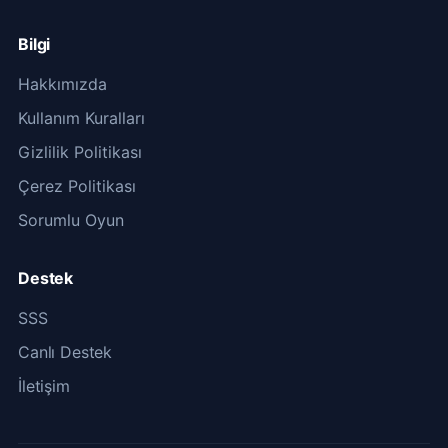
Bilgi
Hakkımızda
Kullanım Kuralları
Gizlilik Politikası
Çerez Politikası
Sorumlu Oyun
Destek
SSS
Canlı Destek
İletişim