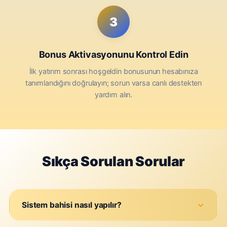
3
Bonus Aktivasyonunu Kontrol Edin
İlk yatırım sonrası hoşgeldin bonusunun hesabınıza
tanımlandığını doğrulayın; sorun varsa canlı destekten
yardım alın.
Sıkça Sorulan Sorular
Sistem bahisi nasıl yapılır?