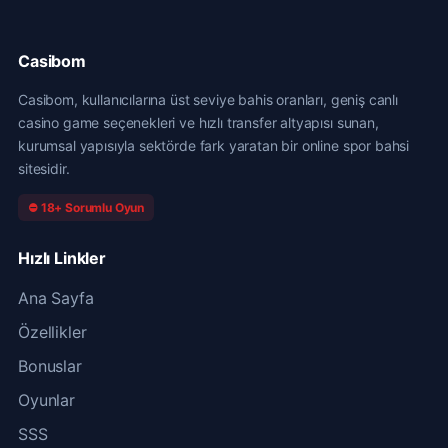
Casibom
Casibom, kullanıcılarına üst seviye bahis oranları, geniş canlı
casino game seçenekleri ve hızlı transfer altyapısı sunan,
kurumsal yapısıyla sektörde fark yaratan bir online spor bahsi
sitesidir.
⛔ 18+ Sorumlu Oyun
Hızlı Linkler
Ana Sayfa
Özellikler
Bonuslar
Oyunlar
SSS