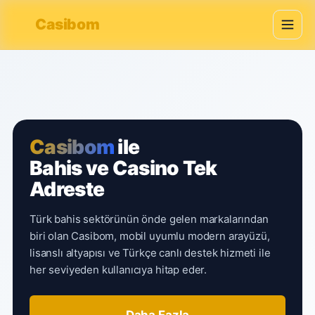
Casibom
Casibom
ile
Bahis ve Casino Tek
Adreste
Türk bahis sektörünün önde gelen markalarından
biri olan Casibom, mobil uyumlu modern arayüzü,
lisanslı altyapısı ve Türkçe canlı destek hizmeti ile
her seviyeden kullanıcıya hitap eder.
Daha Fazla