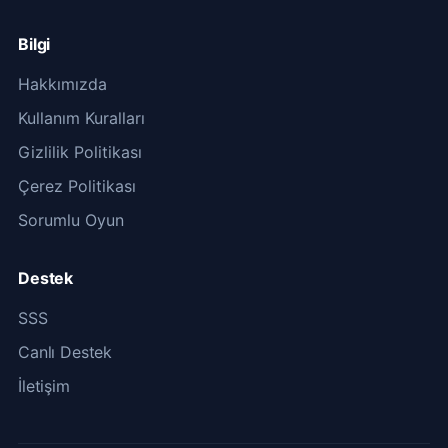
Bilgi
Hakkımızda
Kullanım Kuralları
Gizlilik Politikası
Çerez Politikası
Sorumlu Oyun
Destek
SSS
Canlı Destek
İletişim