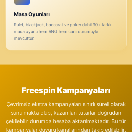
Masa Oyunları
Rulet, blackjack, baccarat ve poker dahil 30+ farklı
masa oyunu hem RNG hem canlı sürümüyle
mevcuttur.
Freespin Kampanyaları
Çevrimsiz ekstra kampanyaları sınırlı süreli olarak
sunulmakta olup, kazanılan tutarlar doğrudan
çekilebilir durumda hesaba aktarılmaktadır. Bu tür
kampanyalar duyuru kanallarından takip edilebilir.