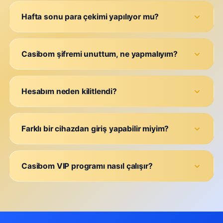
Çekim reddi genellikle KYC doğrulamasının
ağına göre 5-30 dakika arasında değişir.
tamamlanmamış olmasından kaynaklanır. Canlı
Hafta sonu para çekimi yapılıyor mu?
destek ile iletişime geçerek ret nedenini öğrenip
Evet. Casibom transfer altyapısı hafta sonu dahil
belge yükleme işlemini tamamlayabilirsiniz.
7/24 aktif olarak çalışmaktadır. Papara ve kripto
Casibom şifremi unuttum, ne yapmalıyım?
tutar çekimleri kesintisiz işleme alınmaktadır.
Giriş sayfasındaki 'Şifremi Unuttum' bağlantısına
tıklayarak kayıtlı e-posta adresinize sıfırlama
Hesabım neden kilitlendi?
bağlantısı gönderebilirsiniz. İşlem birkaç dakika
Birden fazla başarısız giriş denemesi, şüpheli
içinde tamamlanır.
işlem tespiti veya KYC belgelerinin eksikliği
Farklı bir cihazdan giriş yapabilir miyim?
hesap kilitleme nedenlerinden olabilir. Canlı
Evet. Casibom hesabınıza farklı cihaz ve
destek ile iletişime geçin.
tarayıcılardan giriş yapabilirsiniz. Güvenliğiniz
Casibom VIP programı nasıl çalışır?
için giriş bildirimlerini açık tutmanızı öneririz.
Yatırım ve bahis aktivitenize göre otomatik
olarak VIP seviyesi kazanırsınız. Her seviyede
daha tepe kalite çekim limitleri, özel bonus