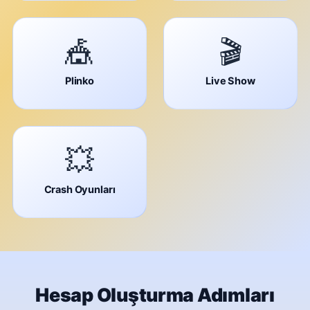
🎪
🎬
Plinko
Live Show
💥
Crash Oyunları
Hesap Oluşturma Adımları