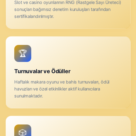
Slot ve casino oyunlarının RNG (Rastgele Sayı Üreteci)
sonuçları bağımsız denetim kuruluşları tarafından
sertifikalandırılmıştır.
🏆
Turnuvalar ve Ödüller
Haftalık makara oyunu ve bahis turnuvaları, ödül
havuzları ve özel etkinlikler aktif kullanıcılara
sunulmaktadır.
🎲