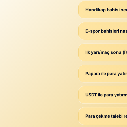
Sistem bahisi birde
Casibom'de Sistem 2
Handikap bahisi ne
Handikap bahisinde 
Casibom'de Asya ve
E-spor bahisleri nası
Casibom e-atletik b
görüntüleyin, istedi
İlk yarı/maç sonu (İ
Evet. Casibom'de İY/
market bütün maç iç
Papara ile para yatır
Ödeme yöntemleri bö
ve açıklama kısmına 
USDT ile para yatırm
Kripto para yatırm
transfer yapın. Ona
Para çekme talebi r