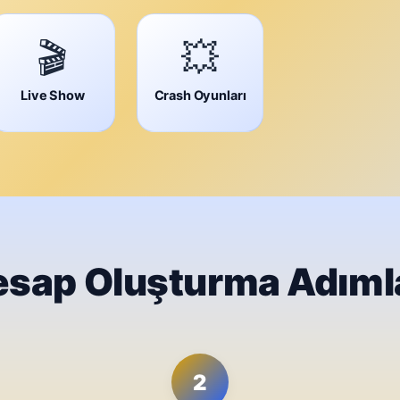
🎬
💥
Live Show
Crash Oyunları
sap Oluşturma Adıml
2