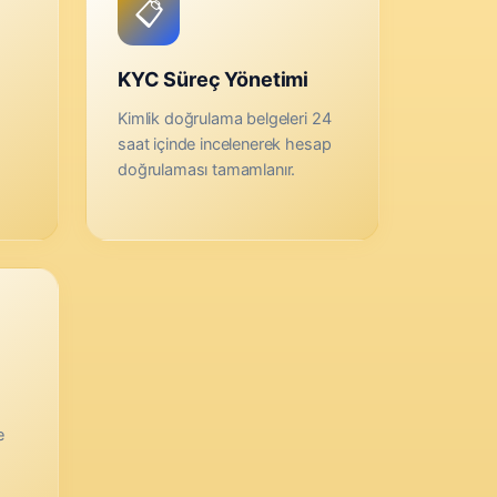
📋
KYC Süreç Yönetimi
Kimlik doğrulama belgeleri 24
saat içinde incelenerek hesap
doğrulaması tamamlanır.
e