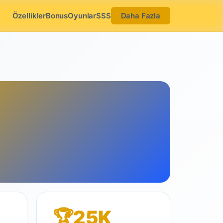
Özellikler
Bonus
Oyunlar
SSS
Daha Fazla
🏆25K