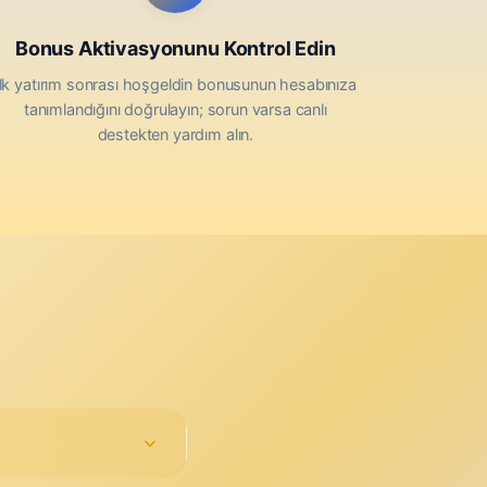
Bonus Aktivasyonunu Kontrol Edin
İlk yatırım sonrası hoşgeldin bonusunun hesabınıza
tanımlandığını doğrulayın; sorun varsa canlı
destekten yardım alın.