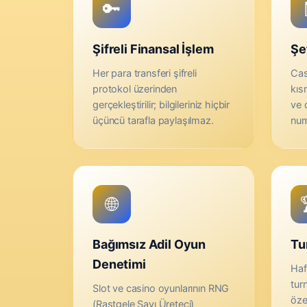
🔑
Şifreli Finansal İşlem
Şe
Her para transferi şifreli
Cas
protokol üzerinden
kıs
gerçekleştirilir; bilgileriniz hiçbir
ve 
üçüncü tarafla paylaşılmaz.
num
🌐
Bağımsız Adil Oyun
Tu
Denetimi
Haf
tur
Slot ve casino oyunlarının RNG
özel
(Rastgele Sayı Üreteci)