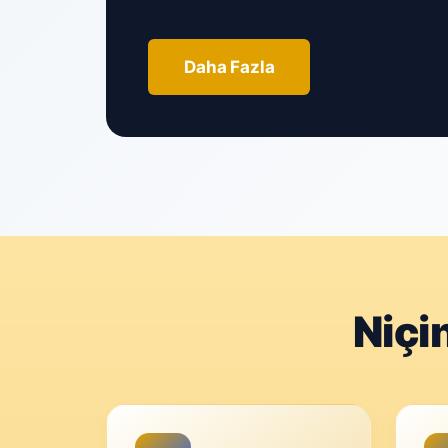
Daha Fazla
Niçi