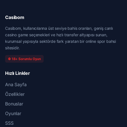
Casibom
Casibom, kullanıcılarına üst seviye bahis oranları, geniş canlı
casino game seçenekleri ve hızlı transfer altyapısı sunan,
kurumsal yapısıyla sektörde fark yaratan bir online spor bahsi
sitesidir.
⛔ 18+ Sorumlu Oyun
Hızlı Linkler
Ana Sayfa
Özellikler
Bonuslar
Oyunlar
SSS