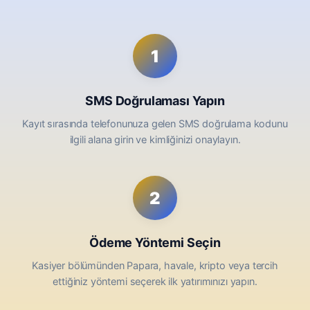
1
SMS Doğrulaması Yapın
Kayıt sırasında telefonunuza gelen SMS doğrulama kodunu
ilgili alana girin ve kimliğinizi onaylayın.
2
Ödeme Yöntemi Seçin
Kasiyer bölümünden Papara, havale, kripto veya tercih
ettiğiniz yöntemi seçerek ilk yatırımınızı yapın.