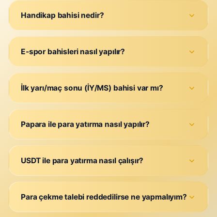
Sistem bahisi birden fazla maçı içeren ve tüm
kombinasyonları kapsayan bir spor bahsi
Handikap bahisi nedir?
türüdür. Casibom'de Sistem 2/3, 2/4 ve daha
Handikap bahisinde favori takıma dezavantaj,
fazlası desteklenmektedir.
zayıf takıma avantaj verilerek katsayılar
E-spor bahisleri nasıl yapılır?
dengelenir. Casibom'de Asya ve Avrupa
Casibom e-atletik bölümünden CS:GO, Dota 2,
handikap seçenekleri mevcuttur.
LoL ve diğer oyunlar için mevcut karşılaşmaları
İlk yarı/maç sonu (İY/MS) bahisi var mı?
görüntüleyin, istediğiniz markete tıklayın ve
Evet. Casibom'de İY/MS, ilk yarı sonucu, toplam
kupona ekleyin.
gol ve bahisçi üzerine bahis gibi onlarca farklı
Papara ile para yatırma nasıl yapılır?
market bütün maç için açık bulunmaktadır.
Ödeme yöntemleri bölümünden Papara'yı seçin,
verilen Papara numarasına belirtilen tutarı
USDT ile para yatırma nasıl çalışır?
gönderin ve açıklama kısmına kullanıcı adınızı
Kripto para yatırma bölümünden USDT TRC20
yazın. Yatırım genellikle 1-5 dakika içinde
veya ERC20 ağını seçin, verilen cüzdan adresine
onaylanır.
Para çekme talebi reddedilirse ne yapmalıyım?
transfer yapın. Onay süresi seçilen blockchain