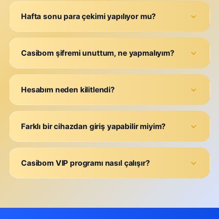
Çekim reddi genellikle KYC doğrulamasının
ağına göre 5-30 dakika arasında değişir.
tamamlanmamış olmasından kaynaklanır. Canlı
Hafta sonu para çekimi yapılıyor mu?
destek ile iletişime geçerek ret nedenini öğrenip
Evet. Casibom transfer altyapısı hafta sonu dahil
belge yükleme işlemini tamamlayabilirsiniz.
7/24 aktif olarak çalışmaktadır. Papara ve kripto
Casibom şifremi unuttum, ne yapmalıyım?
tutar çekimleri kesintisiz işleme alınmaktadır.
Giriş sayfasındaki 'Şifremi Unuttum' bağlantısına
tıklayarak kayıtlı e-posta adresinize sıfırlama
Hesabım neden kilitlendi?
bağlantısı gönderebilirsiniz. İşlem birkaç dakika
Birden fazla başarısız giriş denemesi, şüpheli
içinde tamamlanır.
işlem tespiti veya KYC belgelerinin eksikliği
Farklı bir cihazdan giriş yapabilir miyim?
hesap kilitleme nedenlerinden olabilir. Canlı
Evet. Casibom hesabınıza farklı cihaz ve
destek ile iletişime geçin.
tarayıcılardan giriş yapabilirsiniz. Güvenliğiniz
Casibom VIP programı nasıl çalışır?
için giriş bildirimlerini açık tutmanızı öneririz.
Yatırım ve bahis aktivitenize göre otomatik
olarak VIP seviyesi kazanırsınız. Her seviyede
daha tepe kalite çekim limitleri, özel bonus