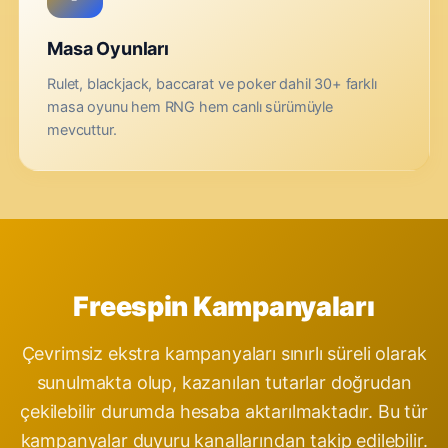
Masa Oyunları
Rulet, blackjack, baccarat ve poker dahil 30+ farklı
masa oyunu hem RNG hem canlı sürümüyle
mevcuttur.
Freespin Kampanyaları
Çevrimsiz ekstra kampanyaları sınırlı süreli olarak
sunulmakta olup, kazanılan tutarlar doğrudan
çekilebilir durumda hesaba aktarılmaktadır. Bu tür
kampanyalar duyuru kanallarından takip edilebilir.