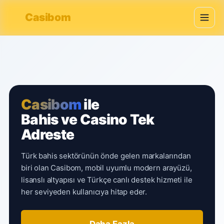
Casibom
Casibom
ile
Bahis ve Casino Tek
Adreste
Türk bahis sektörünün önde gelen markalarından
biri olan Casibom, mobil uyumlu modern arayüzü,
lisanslı altyapısı ve Türkçe canlı destek hizmeti ile
her seviyeden kullanıcıya hitap eder.
Daha Fazla