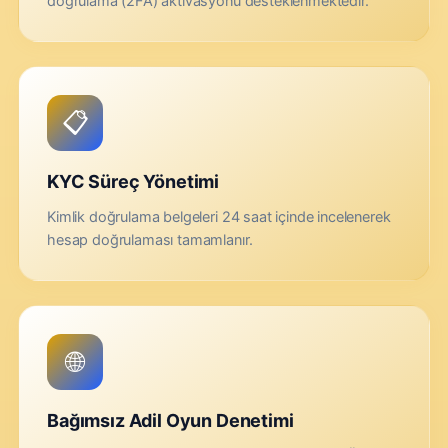
doğrulama (2FA) aktivasyonu desteklenmektedir.
📋
KYC Süreç Yönetimi
Kimlik doğrulama belgeleri 24 saat içinde incelenerek
hesap doğrulaması tamamlanır.
🌐
Bağımsız Adil Oyun Denetimi