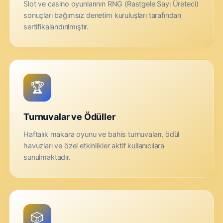
Slot ve casino oyunlarının RNG (Rastgele Sayı Üreteci)
sonuçları bağımsız denetim kuruluşları tarafından
sertifikalandırılmıştır.
🏆
Turnuvalar ve Ödüller
Haftalık makara oyunu ve bahis turnuvaları, ödül
havuzları ve özel etkinlikler aktif kullanıcılara
sunulmaktadır.
🎲