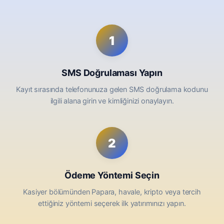
1
SMS Doğrulaması Yapın
Kayıt sırasında telefonunuza gelen SMS doğrulama kodunu
ilgili alana girin ve kimliğinizi onaylayın.
2
Ödeme Yöntemi Seçin
Kasiyer bölümünden Papara, havale, kripto veya tercih
ettiğiniz yöntemi seçerek ilk yatırımınızı yapın.