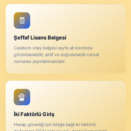
🧾
Şeffaf Lisans Belgesi
Casibom onay belgesi sayfa alt kısmında
görüntülenebilir; aktif ve doğrulanabilir ruhsat
numarası yayınlanmaktadır.
🔏
İki Faktörlü Giriş
Hesap güvenliği için isteğe bağlı iki faktörlü