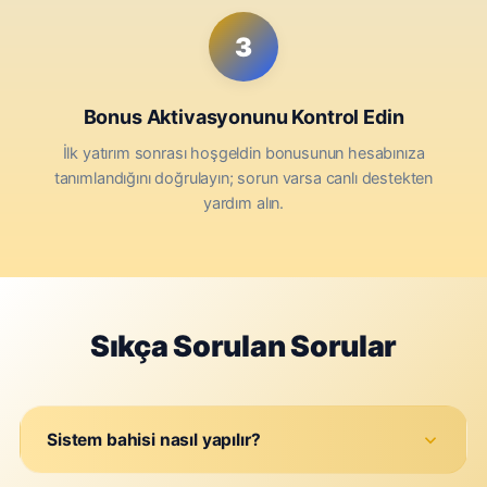
3
Bonus Aktivasyonunu Kontrol Edin
İlk yatırım sonrası hoşgeldin bonusunun hesabınıza
tanımlandığını doğrulayın; sorun varsa canlı destekten
yardım alın.
Sıkça Sorulan Sorular
Sistem bahisi nasıl yapılır?