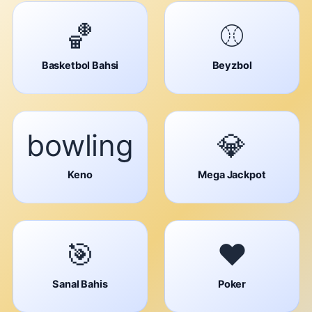
🏀
⚾
Basketbol Bahsi
Beyzbol
bowling
💎
Keno
Mega Jackpot
🎯
♥️
Sanal Bahis
Poker