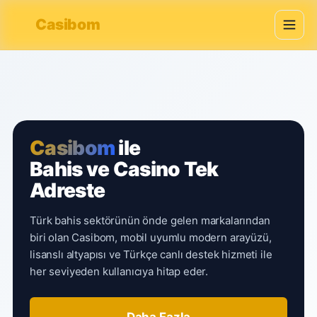
Casibom
Casibom
ile
Bahis ve Casino Tek
Adreste
Türk bahis sektörünün önde gelen markalarından
biri olan Casibom, mobil uyumlu modern arayüzü,
lisanslı altyapısı ve Türkçe canlı destek hizmeti ile
her seviyeden kullanıcıya hitap eder.
Daha Fazla