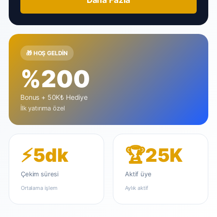
🎁 HOŞ GELDİN
%200
Bonus + 50K₺ Hediye
İlk yatırıma özel
⚡5dk
🏆25K
Çekim süresi
Aktif üye
Ortalama işlem
Aylık aktif