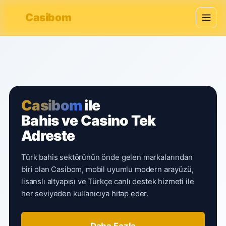
Casibom
Casibom
ile
Bahis ve Casino Tek
Adreste
Türk bahis sektörünün önde gelen markalarından
biri olan Casibom, mobil uyumlu modern arayüzü,
lisanslı altyapısı ve Türkçe canlı destek hizmeti ile
her seviyeden kullanıcıya hitap eder.
Daha Fazla