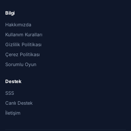
Bilgi
Hakkımızda
Kullanım Kuralları
Gizlilik Politikası
Çerez Politikası
Sorumlu Oyun
Destek
SSS
Canlı Destek
İletişim