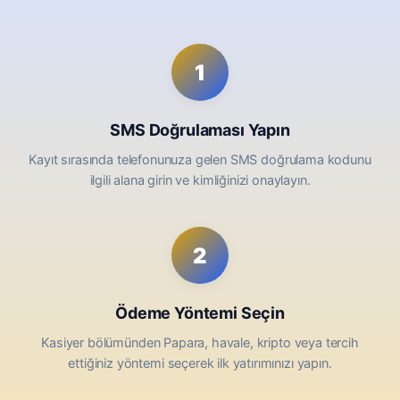
1
SMS Doğrulaması Yapın
Kayıt sırasında telefonunuza gelen SMS doğrulama kodunu
ilgili alana girin ve kimliğinizi onaylayın.
2
Ödeme Yöntemi Seçin
Kasiyer bölümünden Papara, havale, kripto veya tercih
ettiğiniz yöntemi seçerek ilk yatırımınızı yapın.