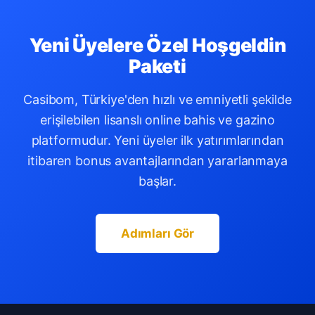
oranları ve kişisel temsilci avantajı
sunulmaktadır.
Yeni Üyelere Özel Hoşgeldin
Paketi
Casibom, Türkiye'den hızlı ve emniyetli şekilde
erişilebilen lisanslı online bahis ve gazino
platformudur. Yeni üyeler ilk yatırımlarından
itibaren bonus avantajlarından yararlanmaya
başlar.
Adımları Gör