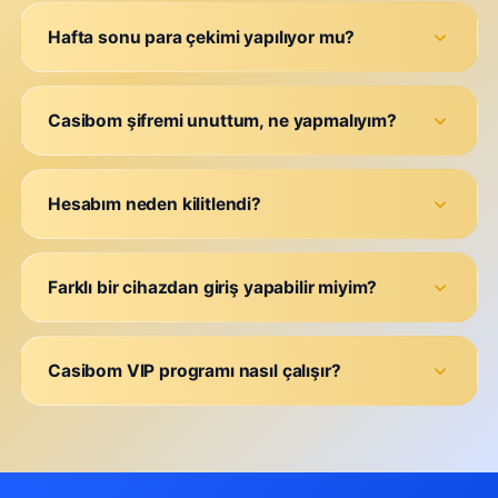
Çekim reddi genellikle KYC doğrulamasının
ağına göre 5-30 dakika arasında değişir.
tamamlanmamış olmasından kaynaklanır. Canlı
Hafta sonu para çekimi yapılıyor mu?
destek ile iletişime geçerek ret nedenini öğrenip
Evet. Casibom transfer altyapısı hafta sonu dahil
belge yükleme işlemini tamamlayabilirsiniz.
7/24 aktif olarak çalışmaktadır. Papara ve kripto
Casibom şifremi unuttum, ne yapmalıyım?
tutar çekimleri kesintisiz işleme alınmaktadır.
Giriş sayfasındaki 'Şifremi Unuttum' bağlantısına
tıklayarak kayıtlı e-posta adresinize sıfırlama
Hesabım neden kilitlendi?
bağlantısı gönderebilirsiniz. İşlem birkaç dakika
Birden fazla başarısız giriş denemesi, şüpheli
içinde tamamlanır.
işlem tespiti veya KYC belgelerinin eksikliği
Farklı bir cihazdan giriş yapabilir miyim?
hesap kilitleme nedenlerinden olabilir. Canlı
Evet. Casibom hesabınıza farklı cihaz ve
destek ile iletişime geçin.
tarayıcılardan giriş yapabilirsiniz. Güvenliğiniz
Casibom VIP programı nasıl çalışır?
için giriş bildirimlerini açık tutmanızı öneririz.
Yatırım ve bahis aktivitenize göre otomatik
olarak VIP seviyesi kazanırsınız. Her seviyede
daha tepe kalite çekim limitleri, özel bonus