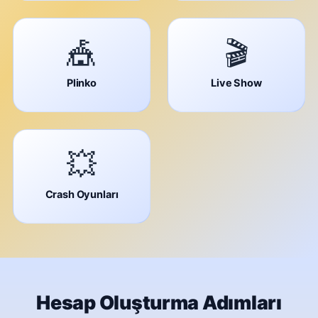
🎪
🎬
Plinko
Live Show
💥
Crash Oyunları
Hesap Oluşturma Adımları