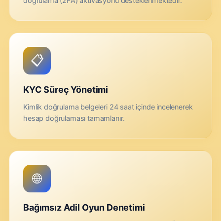
doğrulama (2FA) aktivasyonu desteklenmektedir.
📋
KYC Süreç Yönetimi
Kimlik doğrulama belgeleri 24 saat içinde incelenerek
hesap doğrulaması tamamlanır.
🌐
Bağımsız Adil Oyun Denetimi