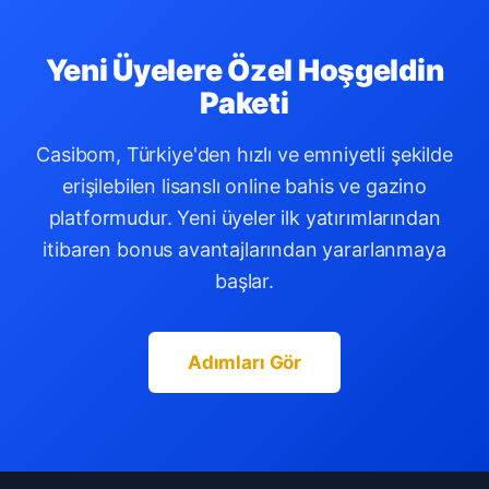
oranları ve kişisel temsilci avantajı
sunulmaktadır.
Yeni Üyelere Özel Hoşgeldin
Paketi
Casibom, Türkiye'den hızlı ve emniyetli şekilde
erişilebilen lisanslı online bahis ve gazino
platformudur. Yeni üyeler ilk yatırımlarından
itibaren bonus avantajlarından yararlanmaya
başlar.
Adımları Gör