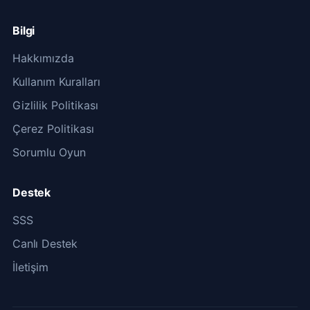
Bilgi
Hakkımızda
Kullanım Kuralları
Gizlilik Politikası
Çerez Politikası
Sorumlu Oyun
Destek
SSS
Canlı Destek
İletişim