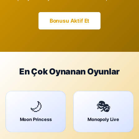
Bonusu Aktif Et
En Çok Oynanan Oyunlar
🌙
🎭
Moon Princess
Monopoly Live