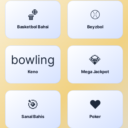
🏀
⚾
Basketbol Bahsi
Beyzbol
bowling
💎
Keno
Mega Jackpot
🎯
♥️
Sanal Bahis
Poker