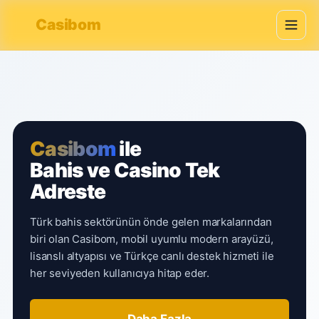
Casibom
Casibom
ile
Bahis ve Casino Tek
Adreste
Türk bahis sektörünün önde gelen markalarından
biri olan Casibom, mobil uyumlu modern arayüzü,
lisanslı altyapısı ve Türkçe canlı destek hizmeti ile
her seviyeden kullanıcıya hitap eder.
Daha Fazla