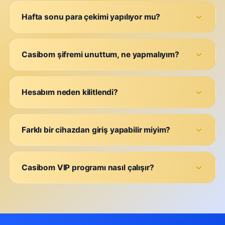
Çekim reddi genellikle KYC doğrulamasının
ağına göre 5-30 dakika arasında değişir.
tamamlanmamış olmasından kaynaklanır. Canlı
Hafta sonu para çekimi yapılıyor mu?
destek ile iletişime geçerek ret nedenini öğrenip
Evet. Casibom transfer altyapısı hafta sonu dahil
belge yükleme işlemini tamamlayabilirsiniz.
7/24 aktif olarak çalışmaktadır. Papara ve kripto
Casibom şifremi unuttum, ne yapmalıyım?
tutar çekimleri kesintisiz işleme alınmaktadır.
Giriş sayfasındaki 'Şifremi Unuttum' bağlantısına
tıklayarak kayıtlı e-posta adresinize sıfırlama
Hesabım neden kilitlendi?
bağlantısı gönderebilirsiniz. İşlem birkaç dakika
Birden fazla başarısız giriş denemesi, şüpheli
içinde tamamlanır.
işlem tespiti veya KYC belgelerinin eksikliği
Farklı bir cihazdan giriş yapabilir miyim?
hesap kilitleme nedenlerinden olabilir. Canlı
Evet. Casibom hesabınıza farklı cihaz ve
destek ile iletişime geçin.
tarayıcılardan giriş yapabilirsiniz. Güvenliğiniz
Casibom VIP programı nasıl çalışır?
için giriş bildirimlerini açık tutmanızı öneririz.
Yatırım ve bahis aktivitenize göre otomatik
olarak VIP seviyesi kazanırsınız. Her seviyede
daha tepe kalite çekim limitleri, özel bonus