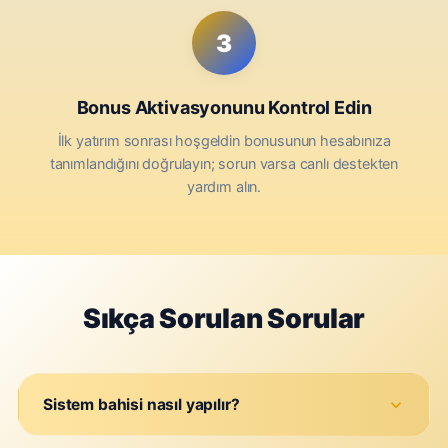
3
Bonus Aktivasyonunu Kontrol Edin
İlk yatırım sonrası hoşgeldin bonusunun hesabınıza
tanımlandığını doğrulayın; sorun varsa canlı destekten
yardım alın.
Sıkça Sorulan Sorular
Sistem bahisi nasıl yapılır?