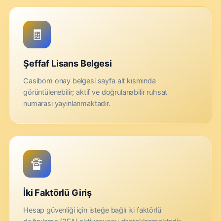
🧾
Şeffaf Lisans Belgesi
Casibom onay belgesi sayfa alt kısmında
görüntülenebilir; aktif ve doğrulanabilir ruhsat
numarası yayınlanmaktadır.
🔏
İki Faktörlü Giriş
Hesap güvenliği için isteğe bağlı iki faktörlü