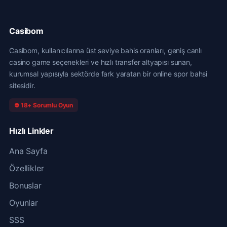
Casibom
Casibom, kullanıcılarına üst seviye bahis oranları, geniş canlı
casino game seçenekleri ve hızlı transfer altyapısı sunan,
kurumsal yapısıyla sektörde fark yaratan bir online spor bahsi
sitesidir.
⛔ 18+ Sorumlu Oyun
Hızlı Linkler
Ana Sayfa
Özellikler
Bonuslar
Oyunlar
SSS