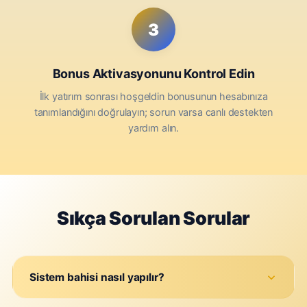
3
Bonus Aktivasyonunu Kontrol Edin
İlk yatırım sonrası hoşgeldin bonusunun hesabınıza
tanımlandığını doğrulayın; sorun varsa canlı destekten
yardım alın.
Sıkça Sorulan Sorular
Sistem bahisi nasıl yapılır?