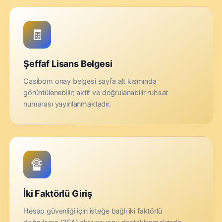
🧾
Şeffaf Lisans Belgesi
Casibom onay belgesi sayfa alt kısmında
görüntülenebilir; aktif ve doğrulanabilir ruhsat
numarası yayınlanmaktadır.
🔏
İki Faktörlü Giriş
Hesap güvenliği için isteğe bağlı iki faktörlü