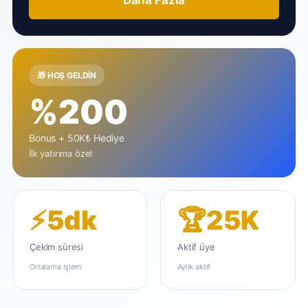
🎁 HOŞ GELDİN
%200
Bonus + 50K₺ Hediye
İlk yatırıma özel
⚡5dk
🏆25K
Çekim süresi
Aktif üye
Ortalama işlem
Aylık aktif