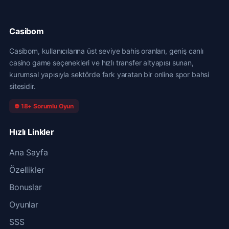
Casibom
Casibom, kullanıcılarına üst seviye bahis oranları, geniş canlı
casino game seçenekleri ve hızlı transfer altyapısı sunan,
kurumsal yapısıyla sektörde fark yaratan bir online spor bahsi
sitesidir.
⛔ 18+ Sorumlu Oyun
Hızlı Linkler
Ana Sayfa
Özellikler
Bonuslar
Oyunlar
SSS