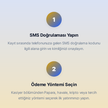
1
SMS Doğrulaması Yapın
Kayıt sırasında telefonunuza gelen SMS doğrulama kodunu
ilgili alana girin ve kimliğinizi onaylayın.
2
Ödeme Yöntemi Seçin
Kasiyer bölümünden Papara, havale, kripto veya tercih
ettiğiniz yöntemi seçerek ilk yatırımınızı yapın.