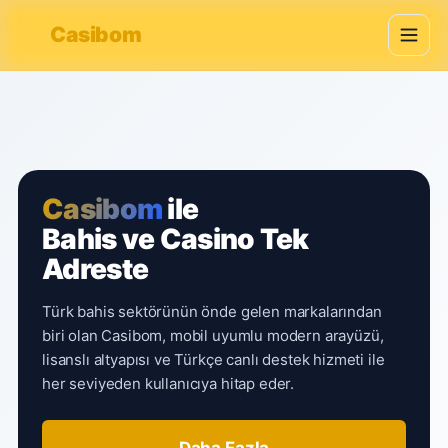
Casibom
Casibom
ile
Bahis ve Casino Tek
Adreste
Türk bahis sektörünün önde gelen markalarından
biri olan Casibom, mobil uyumlu modern arayüzü,
lisanslı altyapısı ve Türkçe canlı destek hizmeti ile
her seviyeden kullanıcıya hitap eder.
Daha Fazla