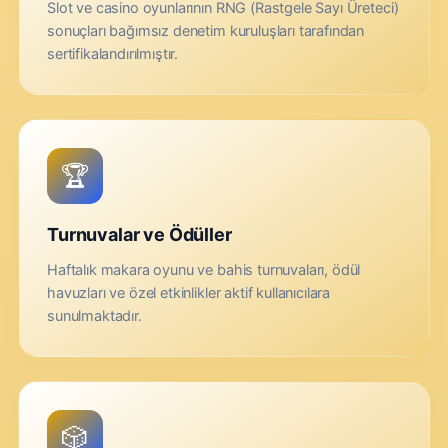
Slot ve casino oyunlarının RNG (Rastgele Sayı Üreteci)
sonuçları bağımsız denetim kuruluşları tarafından
sertifikalandırılmıştır.
🏆
Turnuvalar ve Ödüller
Haftalık makara oyunu ve bahis turnuvaları, ödül
havuzları ve özel etkinlikler aktif kullanıcılara
sunulmaktadır.
🎲