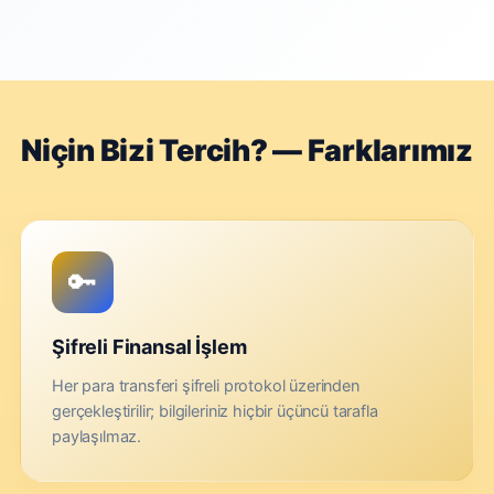
Niçin Bizi Tercih? — Farklarımız
🔑
Şifreli Finansal İşlem
Her para transferi şifreli protokol üzerinden
gerçekleştirilir; bilgileriniz hiçbir üçüncü tarafla
paylaşılmaz.