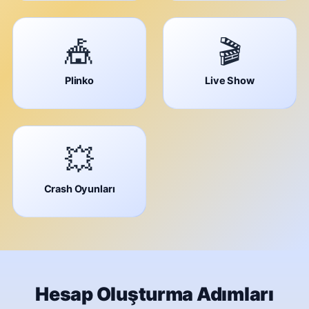
🎪
🎬
Plinko
Live Show
💥
Crash Oyunları
Hesap Oluşturma Adımları