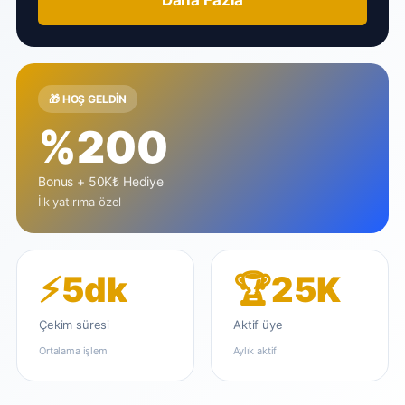
🎁 HOŞ GELDİN
%200
Bonus + 50K₺ Hediye
İlk yatırıma özel
⚡5dk
🏆25K
Çekim süresi
Aktif üye
Ortalama işlem
Aylık aktif