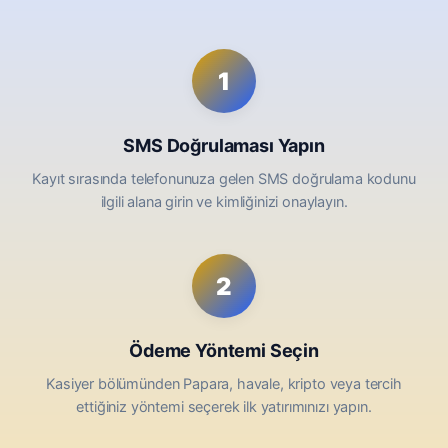
1
SMS Doğrulaması Yapın
Kayıt sırasında telefonunuza gelen SMS doğrulama kodunu
ilgili alana girin ve kimliğinizi onaylayın.
2
Ödeme Yöntemi Seçin
Kasiyer bölümünden Papara, havale, kripto veya tercih
ettiğiniz yöntemi seçerek ilk yatırımınızı yapın.