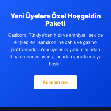
oranları ve kişisel temsilci avantajı
sunulmaktadır.
Yeni Üyelere Özel Hoşgeldin
Paketi
Casibom, Türkiye'den hızlı ve emniyetli şekilde
erişilebilen lisanslı online bahis ve gazino
platformudur. Yeni üyeler ilk yatırımlarından
itibaren bonus avantajlarından yararlanmaya
başlar.
Adımları Gör