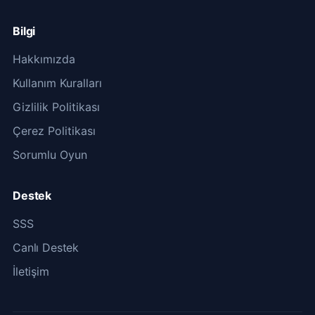
Bilgi
Hakkımızda
Kullanım Kuralları
Gizlilik Politikası
Çerez Politikası
Sorumlu Oyun
Destek
SSS
Canlı Destek
İletişim