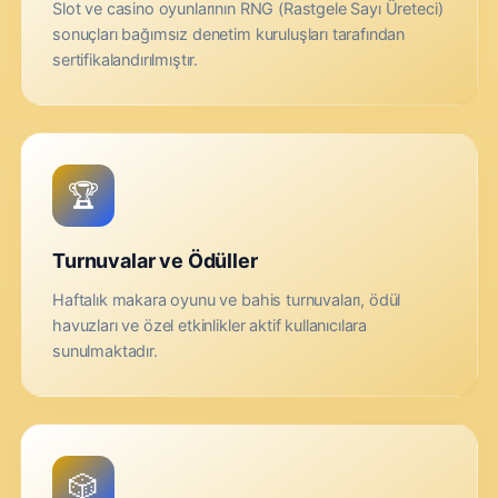
Slot ve casino oyunlarının RNG (Rastgele Sayı Üreteci)
sonuçları bağımsız denetim kuruluşları tarafından
sertifikalandırılmıştır.
🏆
Turnuvalar ve Ödüller
Haftalık makara oyunu ve bahis turnuvaları, ödül
havuzları ve özel etkinlikler aktif kullanıcılara
sunulmaktadır.
🎲