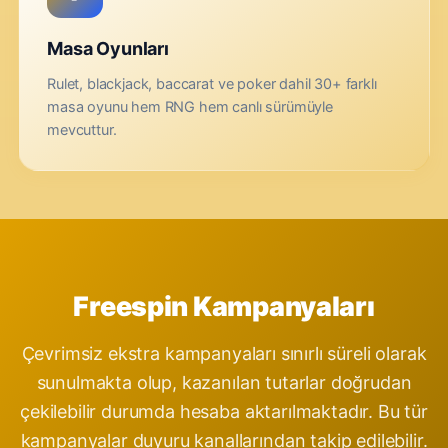
Masa Oyunları
Rulet, blackjack, baccarat ve poker dahil 30+ farklı
masa oyunu hem RNG hem canlı sürümüyle
mevcuttur.
Freespin Kampanyaları
Çevrimsiz ekstra kampanyaları sınırlı süreli olarak
sunulmakta olup, kazanılan tutarlar doğrudan
çekilebilir durumda hesaba aktarılmaktadır. Bu tür
kampanyalar duyuru kanallarından takip edilebilir.