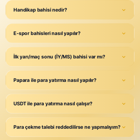
Sistem bahisi birden fazla maçı içeren ve tüm
kombinasyonları kapsayan bir spor bahsi
Handikap bahisi nedir?
türüdür. Casibom'de Sistem 2/3, 2/4 ve daha
Handikap bahisinde favori takıma dezavantaj,
fazlası desteklenmektedir.
zayıf takıma avantaj verilerek katsayılar
E-spor bahisleri nasıl yapılır?
dengelenir. Casibom'de Asya ve Avrupa
Casibom e-atletik bölümünden CS:GO, Dota 2,
handikap seçenekleri mevcuttur.
LoL ve diğer oyunlar için mevcut karşılaşmaları
İlk yarı/maç sonu (İY/MS) bahisi var mı?
görüntüleyin, istediğiniz markete tıklayın ve
Evet. Casibom'de İY/MS, ilk yarı sonucu, toplam
kupona ekleyin.
gol ve bahisçi üzerine bahis gibi onlarca farklı
Papara ile para yatırma nasıl yapılır?
market bütün maç için açık bulunmaktadır.
Ödeme yöntemleri bölümünden Papara'yı seçin,
verilen Papara numarasına belirtilen tutarı
USDT ile para yatırma nasıl çalışır?
gönderin ve açıklama kısmına kullanıcı adınızı
Kripto para yatırma bölümünden USDT TRC20
yazın. Yatırım genellikle 1-5 dakika içinde
veya ERC20 ağını seçin, verilen cüzdan adresine
onaylanır.
Para çekme talebi reddedilirse ne yapmalıyım?
transfer yapın. Onay süresi seçilen blockchain