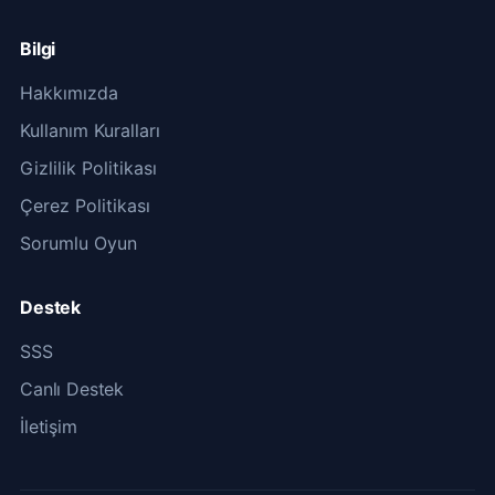
Bilgi
Hakkımızda
Kullanım Kuralları
Gizlilik Politikası
Çerez Politikası
Sorumlu Oyun
Destek
SSS
Canlı Destek
İletişim