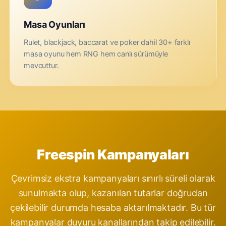
Masa Oyunları
Rulet, blackjack, baccarat ve poker dahil 30+ farklı
masa oyunu hem RNG hem canlı sürümüyle
mevcuttur.
Freespin Kampanyaları
Çevrimsiz ekstra kampanyaları sınırlı süreli olarak
sunulmakta olup, kazanılan tutarlar doğrudan
çekilebilir durumda hesaba aktarılmaktadır. Bu tür
kampanyalar duyuru kanallarından takip edilebilir.