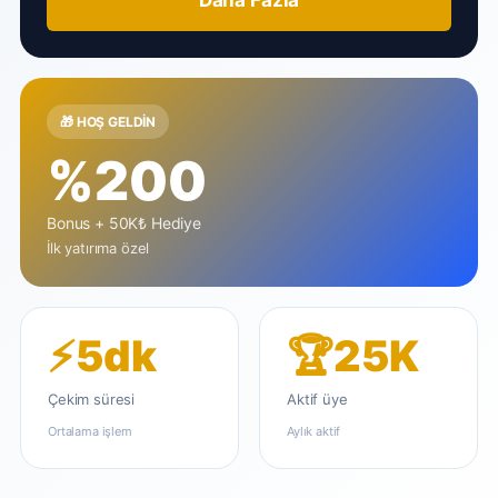
🎁 HOŞ GELDİN
%200
Bonus + 50K₺ Hediye
İlk yatırıma özel
⚡5dk
🏆25K
Çekim süresi
Aktif üye
Ortalama işlem
Aylık aktif