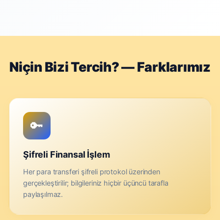
Niçin Bizi Tercih? — Farklarımız
🔑
Şifreli Finansal İşlem
Her para transferi şifreli protokol üzerinden
gerçekleştirilir; bilgileriniz hiçbir üçüncü tarafla
paylaşılmaz.