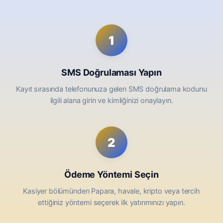
1
SMS Doğrulaması Yapın
Kayıt sırasında telefonunuza gelen SMS doğrulama kodunu
ilgili alana girin ve kimliğinizi onaylayın.
2
Ödeme Yöntemi Seçin
Kasiyer bölümünden Papara, havale, kripto veya tercih
ettiğiniz yöntemi seçerek ilk yatırımınızı yapın.