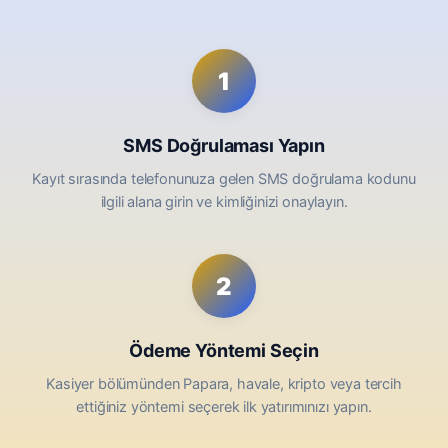
1
SMS Doğrulaması Yapın
Kayıt sırasında telefonunuza gelen SMS doğrulama kodunu
ilgili alana girin ve kimliğinizi onaylayın.
2
Ödeme Yöntemi Seçin
Kasiyer bölümünden Papara, havale, kripto veya tercih
ettiğiniz yöntemi seçerek ilk yatırımınızı yapın.