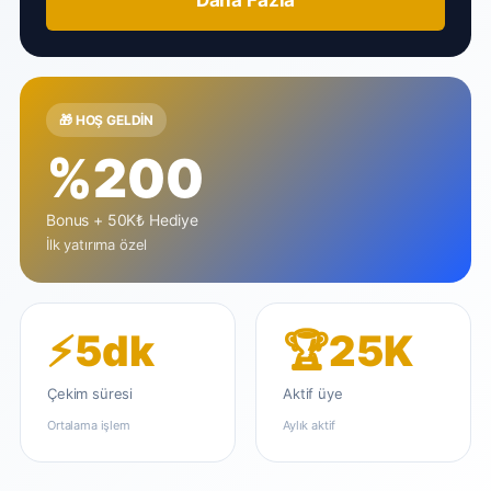
🎁 HOŞ GELDİN
%200
Bonus + 50K₺ Hediye
İlk yatırıma özel
⚡5dk
🏆25K
Çekim süresi
Aktif üye
Ortalama işlem
Aylık aktif