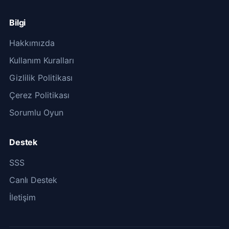
Bilgi
Hakkımızda
Kullanım Kuralları
Gizlilik Politikası
Çerez Politikası
Sorumlu Oyun
Destek
SSS
Canlı Destek
İletişim