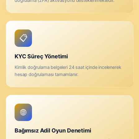
doğrulama (2FA) aktivasyonu desteklenmektedir.
📋
KYC Süreç Yönetimi
Kimlik doğrulama belgeleri 24 saat içinde incelenerek
hesap doğrulaması tamamlanır.
🌐
Bağımsız Adil Oyun Denetimi