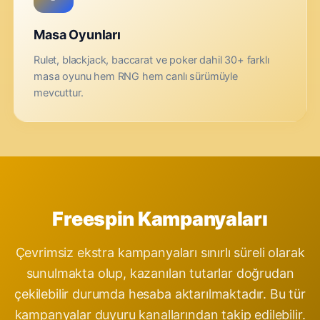
Masa Oyunları
Rulet, blackjack, baccarat ve poker dahil 30+ farklı
masa oyunu hem RNG hem canlı sürümüyle
mevcuttur.
Freespin Kampanyaları
Çevrimsiz ekstra kampanyaları sınırlı süreli olarak
sunulmakta olup, kazanılan tutarlar doğrudan
çekilebilir durumda hesaba aktarılmaktadır. Bu tür
kampanyalar duyuru kanallarından takip edilebilir.