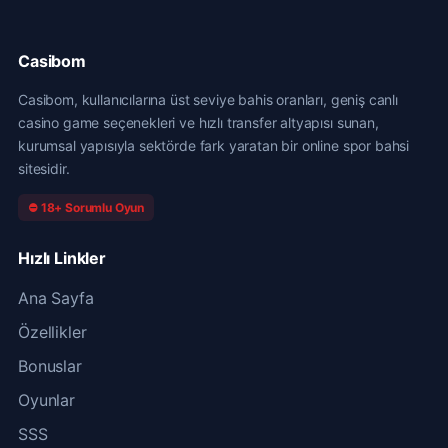
Casibom
Casibom, kullanıcılarına üst seviye bahis oranları, geniş canlı
casino game seçenekleri ve hızlı transfer altyapısı sunan,
kurumsal yapısıyla sektörde fark yaratan bir online spor bahsi
sitesidir.
⛔ 18+ Sorumlu Oyun
Hızlı Linkler
Ana Sayfa
Özellikler
Bonuslar
Oyunlar
SSS