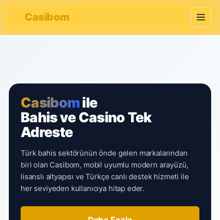
Casibom
Casibom
ile
Bahis ve Casino Tek
Adreste
Türk bahis sektörünün önde gelen markalarından
biri olan Casibom, mobil uyumlu modern arayüzü,
lisanslı altyapısı ve Türkçe canlı destek hizmeti ile
her seviyeden kullanıcıya hitap eder.
Daha Fazla